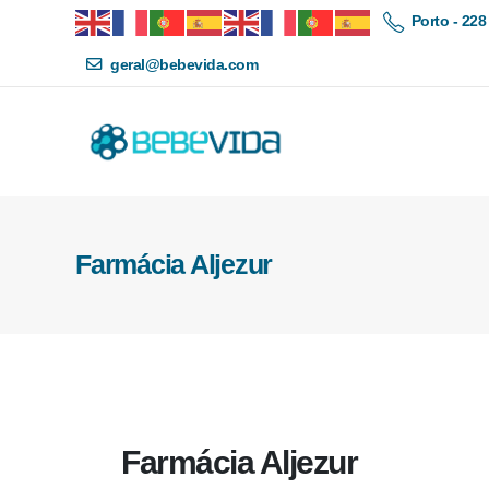
Porto - 228
geral@bebevida.com
Farmácia Aljezur
Farmácia Aljezur