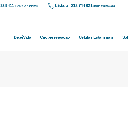
 328 411
Lisboa - 212 744 021
(Rede fixa nacional)
(Rede fixa nacional)
BebéVida
Criopreservação
Células Estaminais
So