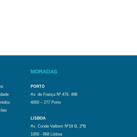
MORADAS
os
PORTO
idade
Av. de França Nº 476, 486
rédito
4050 – 277 Porto
ções
LISBOA
Av. Conde Valbom Nº18 B, 2ºB
1050 - 068 Lisboa