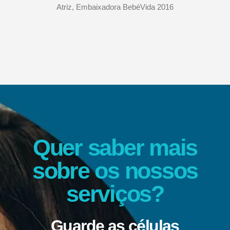
Atriz, Embaixadora BebéVida 2016
Quer saber mais
sobre os nossos
serviços?
Guarde as células