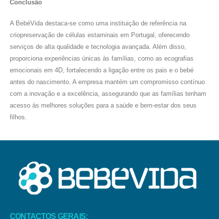
Conclusão
A BebéVida destaca-se como uma instituição de referência na
criopreservação de células estaminais em Portugal, oferecendo
serviços de alta qualidade e tecnologia avançada. Além disso,
proporciona experiências únicas às famílias, como as ecografias
emocionais em 4D, fortalecendo a ligação entre os pais e o bebé
antes do nascimento. A empresa mantém um compromisso contínuo
com a inovação e a excelência, assegurando que as famílias tenham
acesso às melhores soluções para a saúde e bem-estar dos seus
filhos.
CONTACTOS GERAIS: