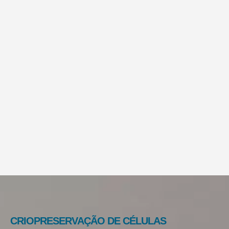
Novo ensaio clínico avalia sangue do
cordão umbilical na ELA
Um novo ensaio clínico está a avaliar a utilização de...
LER MAIS...
CRIOPRESERVAÇÃO DE CÉLULAS