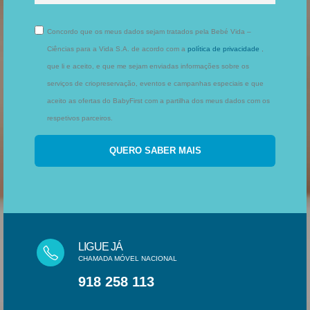
Concordo que os meus dados sejam tratados pela Bebé Vida –
Ciências para a Vida S.A. de acordo com a
política de privacidade
,
que li e aceito, e que me sejam enviadas informações sobre os
serviços de criopreservação, eventos e campanhas especiais e que
aceito as ofertas do BabyFirst com a partilha dos meus dados com os
respetivos parceiros.
LIGUE JÁ
CHAMADA MÓVEL NACIONAL
918 258 113