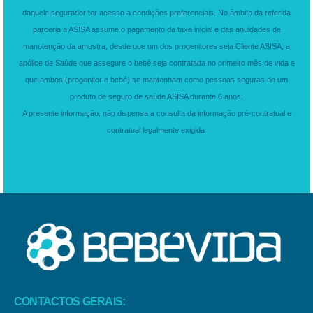
daquele segurador ter acesso a condições preferenciais. No âmbito da referida
parceria a ASISA assume o pagamento da taxa inicial e das anuidades de
manutenção da amostra, desde que um dos progenitores seja Cliente ASISA, a
apólice de Saúde que assegure o bebé seja contratada no primeiro mês de vida e
que ambos (progenitor e bebé) se mantenham como pessoas seguras de um
produto de seguro de saúde ASISA durante 6 anos.
A presente informação, não dispensa a consulta da informação pré-contratual e
contratual legalmente exigida.
CONTACTOS GERAIS: