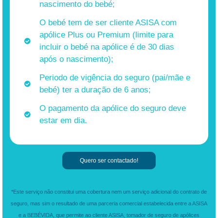
nascimento do bebé;
O bebé tem de ser cliente ASISA com
apólice Plus ou Premium (limite para
incluir o bebé na apólice é de 30 dias
após o nascimento);
Periodo de vigência do seguro (pai/mãe e
bebé) ter a duração de 6 anos;
O pagamento da apólice do seguro deve
estar em dia.
Quero ser contactado!
*Este serviço não constitui uma cobertura nem um serviço adicional do contrato de
seguro, mas sim o resultado de uma parceria comercial estabelecida entre a ASISA
e a BEBÉVIDA, que permite ao cliente ASISA, tomador de seguro de apólices