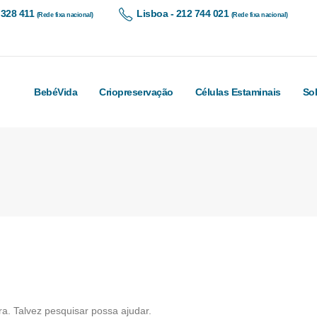
 328 411
Lisboa - 212 744 021
(Rede fixa nacional)
(Rede fixa nacional)
BebéVida
Criopreservação
Células Estaminais
So
a. Talvez pesquisar possa ajudar.