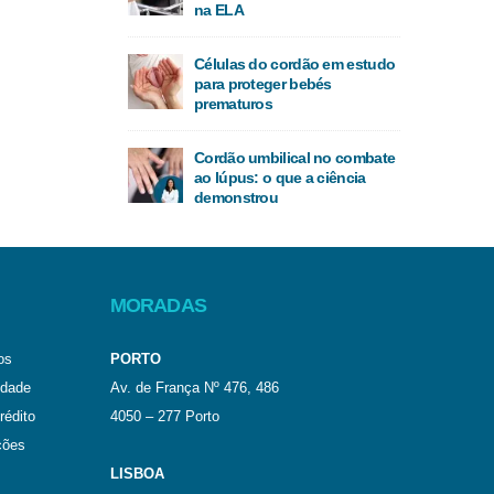
na ELA
Células do cordão em estudo
para proteger bebés
prematuros
Cordão umbilical no combate
ao lúpus: o que a ciência
demonstrou
MORADAS
os
PORTO
idade
Av. de França Nº 476, 486
rédito
4050 – 277 Porto
ções
LISBOA