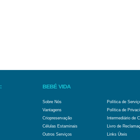
:
BEBÉ VIDA
Sobre Nós
Política de Serviç
Vantagens
Política de Privac
Criopreservação
Intermediário de C
Células Estaminais
Livro de Reclama
Outros Serviços
Links Úteis