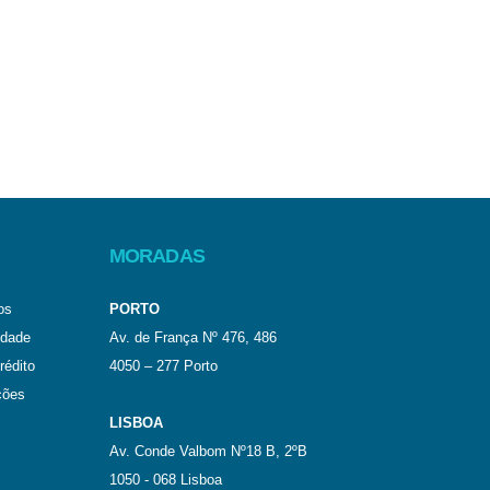
MORADAS
os
PORTO
idade
Av. de França Nº 476, 486
rédito
4050 – 277 Porto
ções
LISBOA
Av. Conde Valbom Nº18 B, 2ºB
1050 - 068 Lisboa