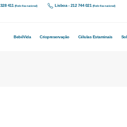
 328 411
Lisboa - 212 744 021
(Rede fixa nacional)
(Rede fixa nacional)
BebéVida
Criopreservação
Células Estaminais
So