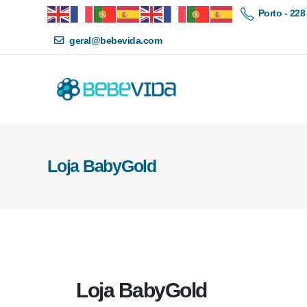
Porto - 228
geral@bebevida.com
Loja BabyGold
Loja BabyGold