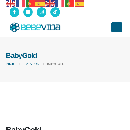
BabyGold
INÍCIO
EVENTOS
BABYGOLD
BabyGold