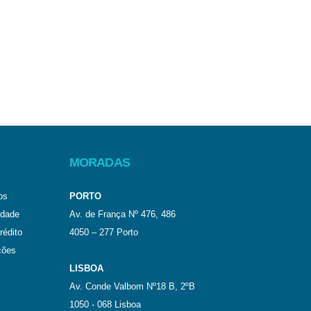
MORADAS
os
PORTO
idade
Av. de França Nº 476, 486
rédito
4050 – 277 Porto
ções
LISBOA
Av. Conde Valbom Nº18 B, 2ºB
1050 - 068 Lisboa