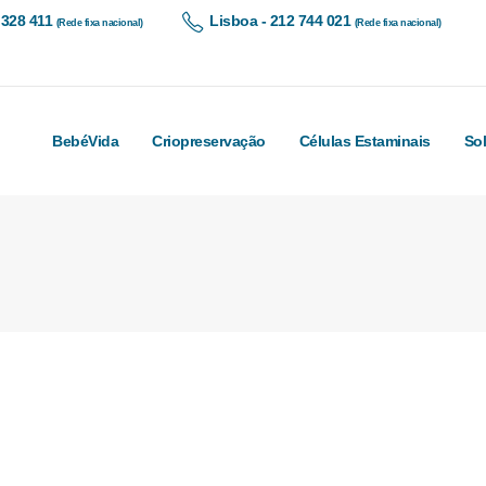
 328 411
Lisboa - 212 744 021
(Rede fixa nacional)
(Rede fixa nacional)
BebéVida
Criopreservação
Células Estaminais
So