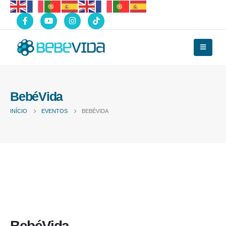
BebéVida
INÍCIO
EVENTOS
BEBÉVIDA
BebéVida