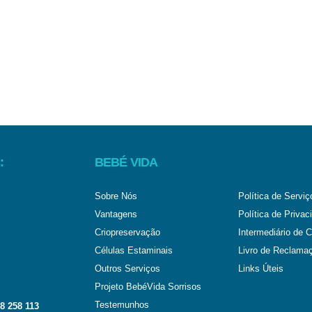
:
BEBÉ VIDA
Sobre Nós
Política de Serviç
Vantagens
Política de Privac
Criopreservação
Intermediário de C
Células Estaminais
Livro de Reclama
Outros Serviços
Links Úteis
Projeto BebéVida Sorrisos
Testemunhos
8 258 113