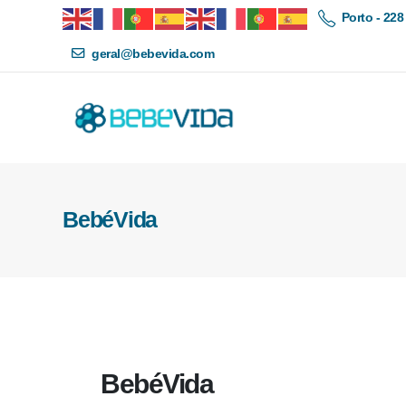
Porto - 228
geral@bebevida.com
BebéVida
BebéVida