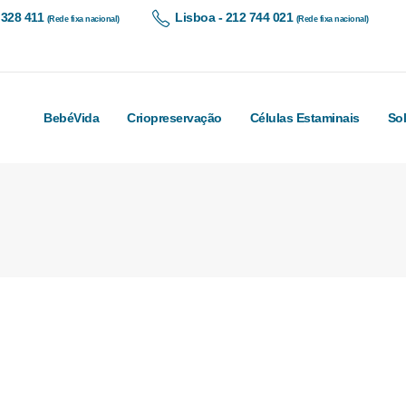
 328 411
Lisboa - 212 744 021
(Rede fixa nacional)
(Rede fixa nacional)
BebéVida
Criopreservação
Células Estaminais
So