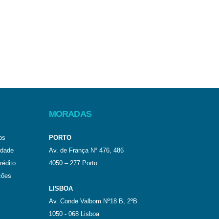
MORADAS
os
PORTO
idade
Av. de França Nº 476, 486
rédito
4050 – 277 Porto
ções
LISBOA
Av. Conde Valbom Nº18 B, 2ºB
1050 - 068 Lisboa