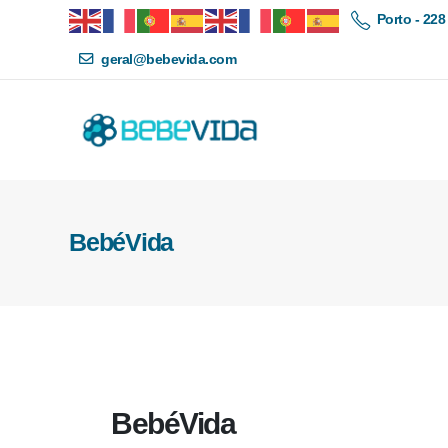
Porto - 228
geral@bebevida.com
BebéVida
BebéVida