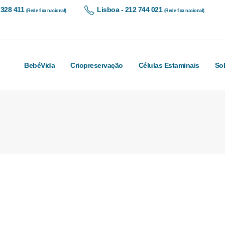
 328 411
Lisboa - 212 744 021
(Rede fixa nacional)
(Rede fixa nacional)
BebéVida
Criopreservação
Células Estaminais
So