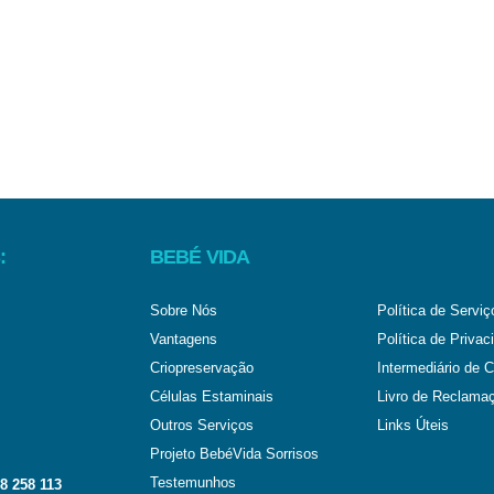
:
BEBÉ VIDA
Sobre Nós
Política de Serviç
Vantagens
Política de Privac
Criopreservação
Intermediário de C
Células Estaminais
Livro de Reclama
Outros Serviços
Links Úteis
Projeto BebéVida Sorrisos
Testemunhos
8 258 113