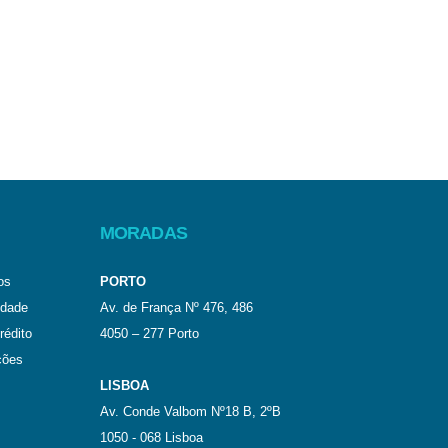
MORADAS
os
PORTO
idade
Av. de França Nº 476, 486
rédito
4050 – 277 Porto
ções
LISBOA
Av. Conde Valbom Nº18 B, 2ºB
1050 - 068 Lisboa