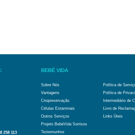
:
BEBÉ VIDA
Sobre Nós
Política de Serviç
Vantagens
Política de Privac
Criopreservação
Intermediário de C
Células Estaminais
Livro de Reclama
Outros Serviços
Links Úteis
Projeto BebéVida Sorrisos
Testemunhos
8 258 113