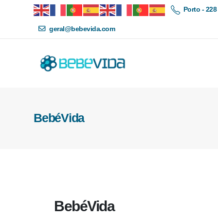
Porto - 228
geral@bebevida.com
BebéVida
BebéVida