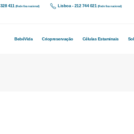
 328 411
Lisboa - 212 744 021
(Rede fixa nacional)
(Rede fixa nacional)
BebéVida
Criopreservação
Células Estaminais
So