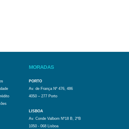
MORADAS
os
PORTO
idade
Av. de França Nº 476, 486
rédito
4050 – 277 Porto
ções
LISBOA
Av. Conde Valbom Nº18 B, 2ºB
1050 - 068 Lisboa