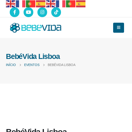
BebéVida Lisboa
INÍCIO
EVENTOS
BEBÉVIDA LISBOA
BebéVida Lisboa