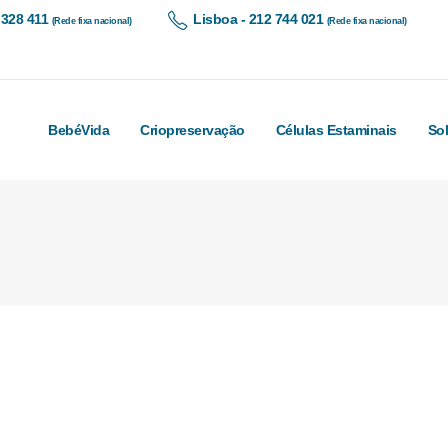
 328 411
Lisboa - 212 744 021
(Rede fixa nacional)
(Rede fixa nacional)
BebéVida
Criopreservação
Células Estaminais
So