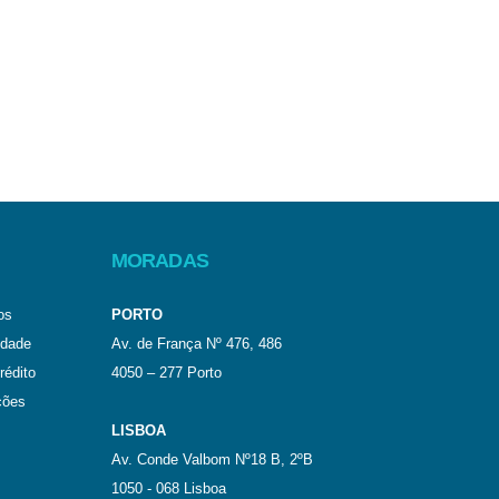
MORADAS
os
PORTO
idade
Av. de França Nº 476, 486
rédito
4050 – 277 Porto
ções
LISBOA
Av. Conde Valbom Nº18 B, 2ºB
1050 - 068 Lisboa