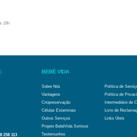
:
BEBÉ VIDA
Sobre Nós
Política de Serviç
Vantagens
Política de Privac
Criopreservação
Intermediário de C
Células Estaminais
Livro de Reclama
Outros Serviços
Links Úteis
Projeto BebéVida Sorrisos
Testemunhos
8 258 113