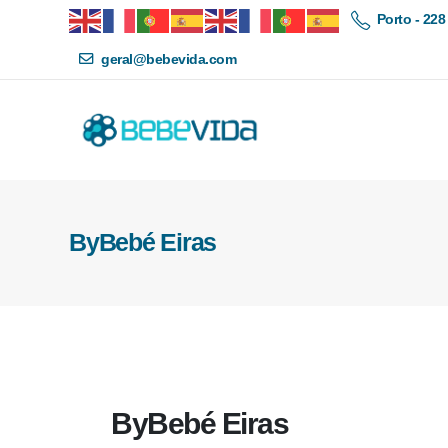
Porto - 228
geral@bebevida.com
ByBebé Eiras
ByBebé Eiras