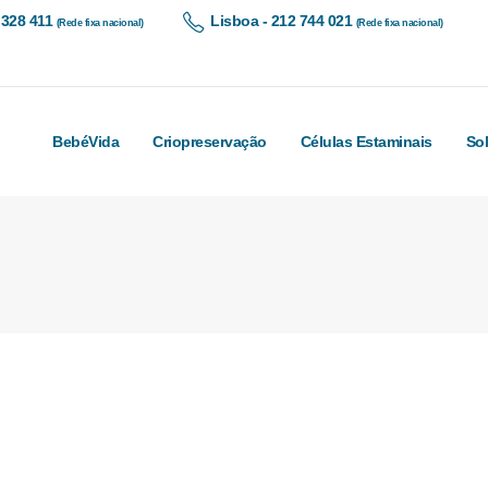
 328 411
Lisboa - 212 744 021
(Rede fixa nacional)
(Rede fixa nacional)
BebéVida
Criopreservação
Células Estaminais
So