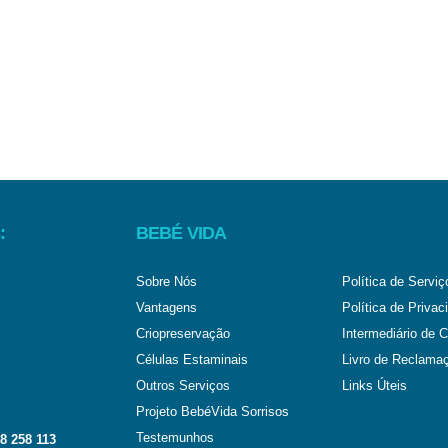
:
BEBÉ VIDA
Sobre Nós
Política de Serviç
Vantagens
Política de Privac
Criopreservação
Intermediário de C
Células Estaminais
Livro de Reclama
Outros Serviços
Links Úteis
Projeto BebéVida Sorrisos
Testemunhos
8 258 113