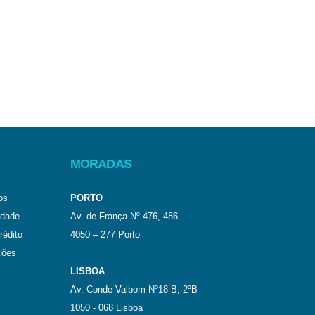
MORADAS
os
PORTO
idade
Av. de França Nº 476, 486
rédito
4050 – 277 Porto
ções
LISBOA
Av. Conde Valbom Nº18 B, 2ºB
1050 - 068 Lisboa