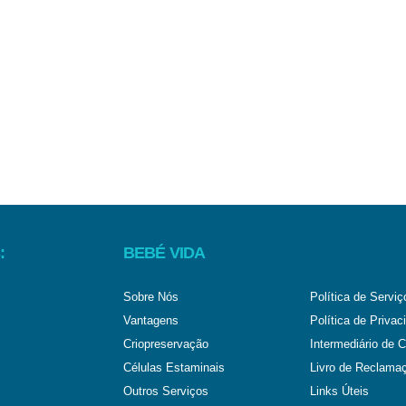
:
BEBÉ VIDA
Sobre Nós
Política de Serviç
Vantagens
Política de Privac
Criopreservação
Intermediário de C
Células Estaminais
Livro de Reclama
Outros Serviços
Links Úteis