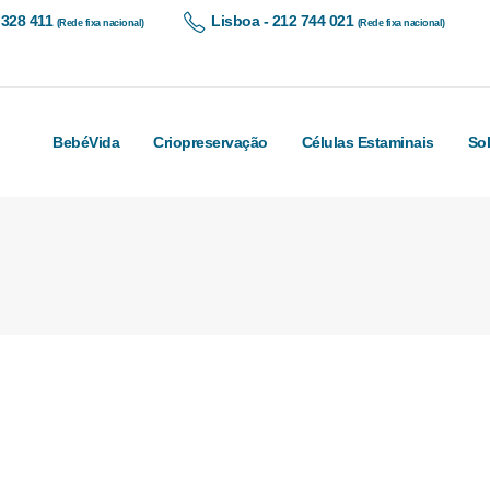
 328 411
Lisboa - 212 744 021
(Rede fixa nacional)
(Rede fixa nacional)
BebéVida
Criopreservação
Células Estaminais
So