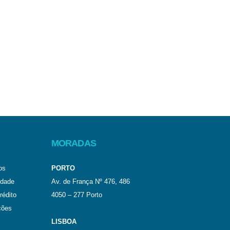
MORADAS
os
PORTO
idade
Av. de França Nº 476, 486
rédito
4050 – 277 Porto
ções
LISBOA