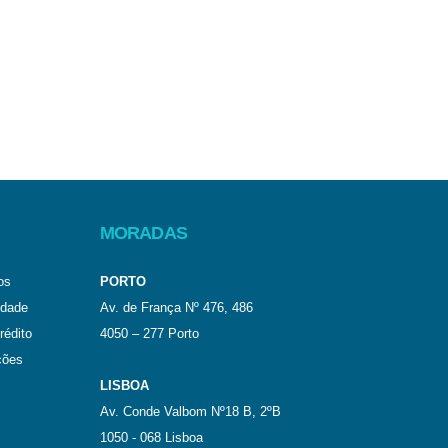
MORADAS
os
PORTO
idade
Av. de França Nº 476, 486
rédito
4050 – 277 Porto
ções
LISBOA
Av. Conde Valbom Nº18 B, 2ºB
1050 - 068 Lisboa