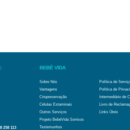
:
BEBÉ VIDA
Sobre Nós
Política de Serviç
Vantagens
Política de Privac
Criopreservação
Intermediário de C
Células Estaminais
Livro de Reclama
Outros Serviços
Links Úteis
Projeto BebéVida Sorrisos
Testemunhos
8 258 113