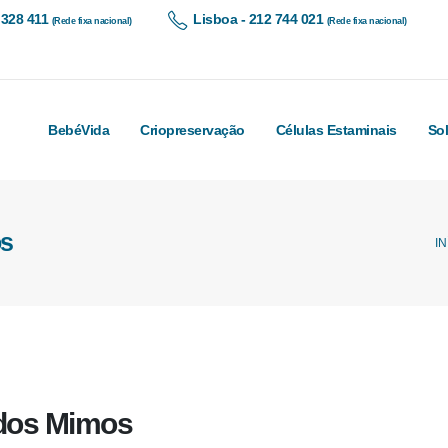
 328 411
Lisboa - 212 744 021
(Rede fixa nacional)
(Rede fixa nacional)
BebéVida
Criopreservação
Células Estaminais
So
os
IN
a dos Mimos