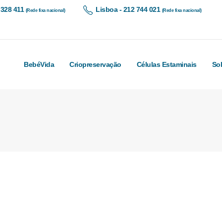
 328 411
Lisboa - 212 744 021
(Rede fixa nacional)
(Rede fixa nacional)
BebéVida
Criopreservação
Células Estaminais
So