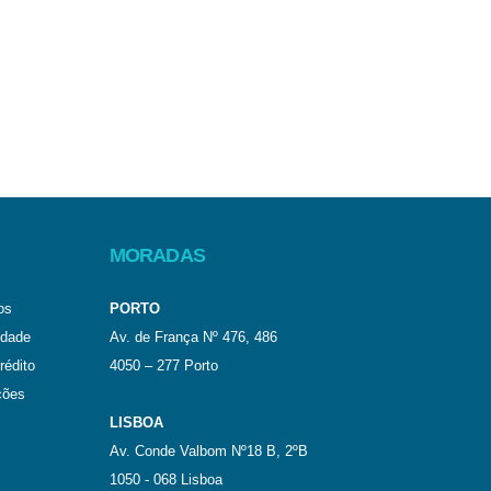
MORADAS
os
PORTO
idade
Av. de França Nº 476, 486
rédito
4050 – 277 Porto
ções
LISBOA
Av. Conde Valbom Nº18 B, 2ºB
1050 - 068 Lisboa