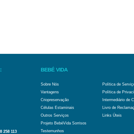
:
BEBÉ VIDA
Sobre Nós
Política de Serviç
Vantagens
Política de Privac
Criopreservação
Intermediário de C
Células Estaminais
Livro de Reclama
Outros Serviços
Links Úteis
Projeto BebéVida Sorrisos
Testemunhos
8 258 113