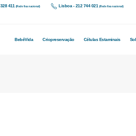
 328 411
Lisboa - 212 744 021
(Rede fixa nacional)
(Rede fixa nacional)
BebéVida
Criopreservação
Células Estaminais
So