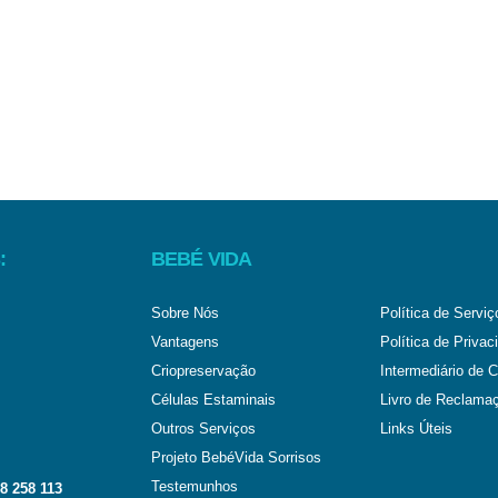
:
BEBÉ VIDA
Sobre Nós
Política de Serviç
Vantagens
Política de Privac
Criopreservação
Intermediário de C
Células Estaminais
Livro de Reclama
Outros Serviços
Links Úteis
Projeto BebéVida Sorrisos
Testemunhos
8 258 113