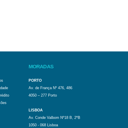
MORADAS
os
PORTO
idade
Av. de França Nº 476, 486
rédito
4050 – 277 Porto
ções
LISBOA
Av. Conde Valbom Nº18 B, 2ºB
1050 - 068 Lisboa