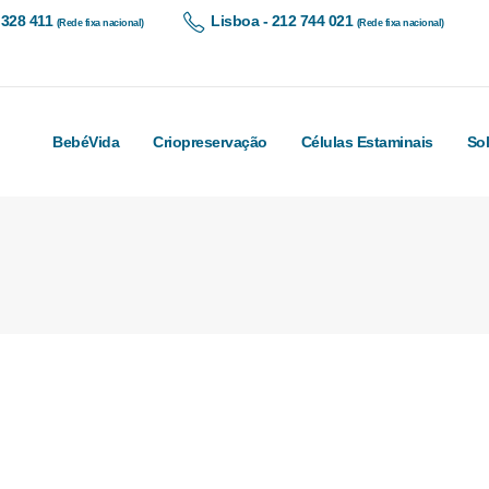
 328 411
Lisboa - 212 744 021
(Rede fixa nacional)
(Rede fixa nacional)
BebéVida
Criopreservação
Células Estaminais
So