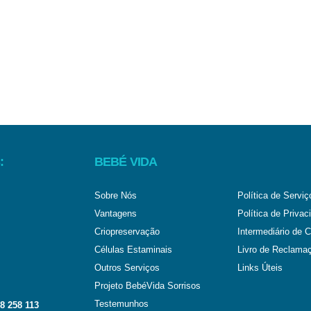
:
BEBÉ VIDA
Sobre Nós
Política de Serviç
Vantagens
Política de Privac
Criopreservação
Intermediário de C
Células Estaminais
Livro de Reclama
Outros Serviços
Links Úteis
Projeto BebéVida Sorrisos
Testemunhos
8 258 113