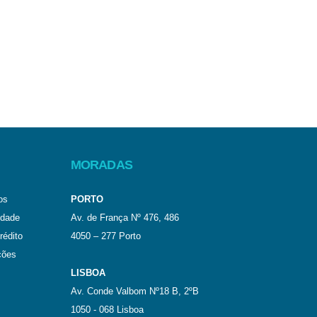
MORADAS
os
PORTO
idade
Av. de França Nº 476, 486
rédito
4050 – 277 Porto
ções
LISBOA
Av. Conde Valbom Nº18 B, 2ºB
1050 - 068 Lisboa