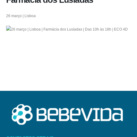
26 março | Lisboa