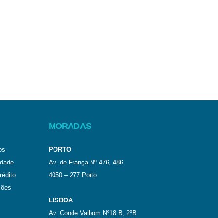
MORADAS
os
PORTO
idade
Av. de França Nº 476, 486
rédito
4050 – 277 Porto
ções
LISBOA
Av. Conde Valbom Nº18 B, 2ºB