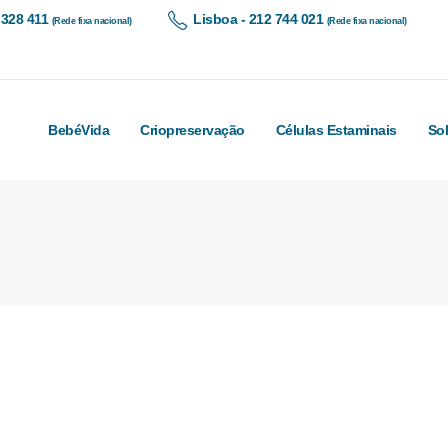
 328 411
Lisboa - 212 744 021
(Rede fixa nacional)
(Rede fixa nacional)
BebéVida
Criopreservação
Células Estaminais
So