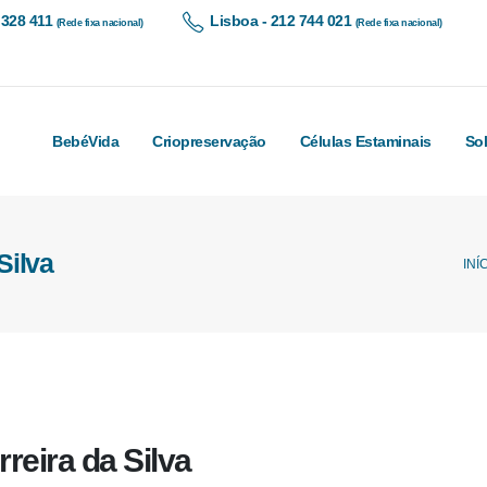
 328 411
Lisboa - 212 744 021
(Rede fixa nacional)
(Rede fixa nacional)
BebéVida
Criopreservação
Células Estaminais
So
Silva
INÍ
eira da Silva