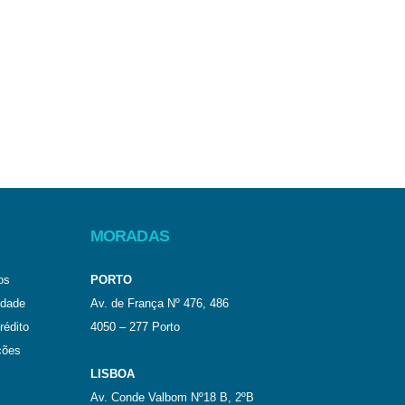
MORADAS
os
PORTO
idade
Av. de França Nº 476, 486
rédito
4050 – 277 Porto
ções
LISBOA
Av. Conde Valbom Nº18 B, 2ºB