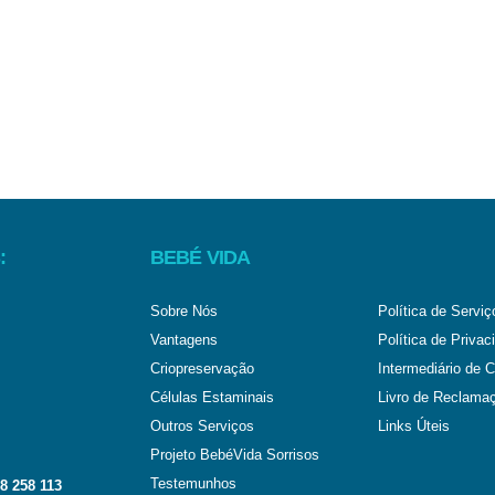
:
BEBÉ VIDA
Sobre Nós
Política de Serviç
Vantagens
Política de Privac
Criopreservação
Intermediário de C
Células Estaminais
Livro de Reclama
Outros Serviços
Links Úteis
Projeto BebéVida Sorrisos
Testemunhos
8 258 113