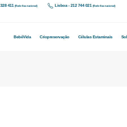
 328 411
Lisboa - 212 744 021
(Rede fixa nacional)
(Rede fixa nacional)
BebéVida
Criopreservação
Células Estaminais
So