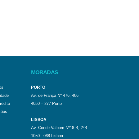
MORADAS
os
PORTO
idade
Av. de França Nº 476, 486
rédito
4050 – 277 Porto
ções
LISBOA
Av. Conde Valbom Nº18 B, 2ºB
1050 - 068 Lisboa