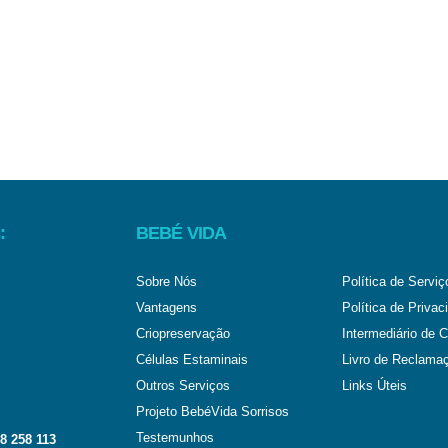
:
BEBÉ VIDA
Sobre Nós
Política de Serviç
Vantagens
Política de Privac
Criopreservação
Intermediário de C
Células Estaminais
Livro de Reclama
Outros Serviços
Links Úteis
Projeto BebéVida Sorrisos
Testemunhos
8 258 113