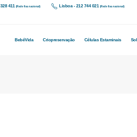
 328 411
Lisboa - 212 744 021
(Rede fixa nacional)
(Rede fixa nacional)
BebéVida
Criopreservação
Células Estaminais
So