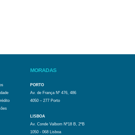
MORADAS
os
PORTO
idade
Av. de França Nº 476, 486
rédito
4050 – 277 Porto
ções
LISBOA
Av. Conde Valbom Nº18 B, 2ºB
1050 - 068 Lisboa