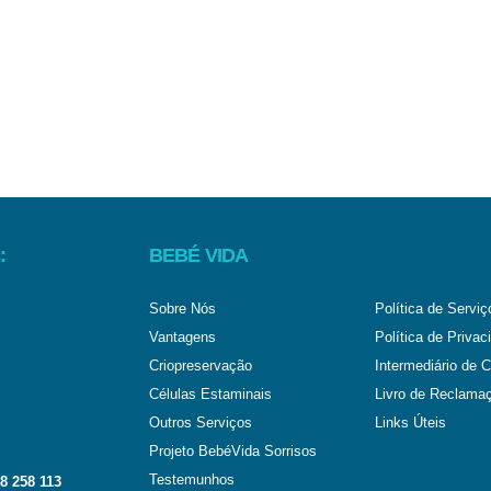
:
BEBÉ VIDA
Sobre Nós
Política de Serviç
Vantagens
Política de Privac
Criopreservação
Intermediário de C
Células Estaminais
Livro de Reclama
Outros Serviços
Links Úteis
Projeto BebéVida Sorrisos
Testemunhos
8 258 113