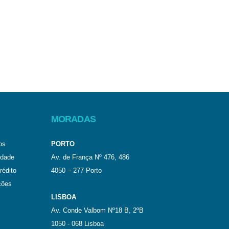
MORADAS
os
PORTO
idade
Av. de França Nº 476, 486
rédito
4050 – 277 Porto
ções
LISBOA
Av. Conde Valbom Nº18 B, 2ºB
1050 - 068 Lisboa