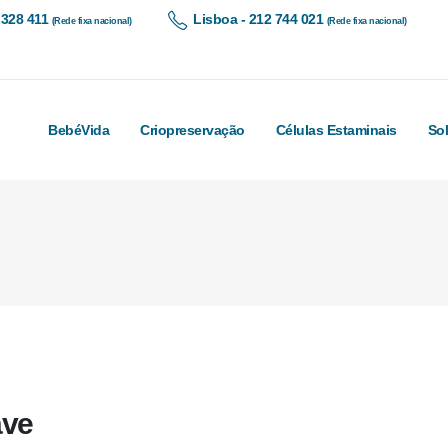
 328 411
Lisboa - 212 744 021
(Rede fixa nacional)
(Rede fixa nacional)
BebéVida
Criopreservação
Células Estaminais
So
ave