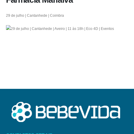
29 de julho | Cantanhede | Coimbra