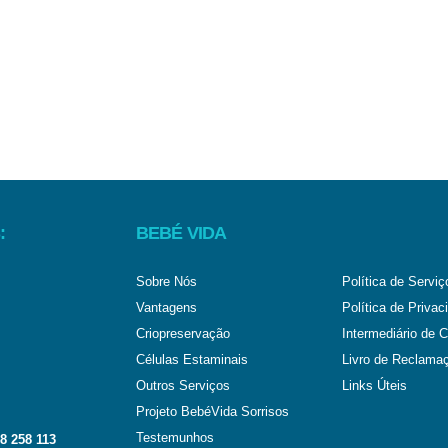
:
BEBÉ VIDA
Sobre Nós
Política de Serviç
Vantagens
Política de Privac
Criopreservação
Intermediário de C
Células Estaminais
Livro de Reclama
Outros Serviços
Links Úteis
Projeto BebéVida Sorrisos
Testemunhos
8 258 113