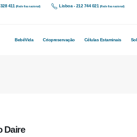
 328 411
Lisboa - 212 744 021
(Rede fixa nacional)
(Rede fixa nacional)
BebéVida
Criopreservação
Células Estaminais
So
 Daire