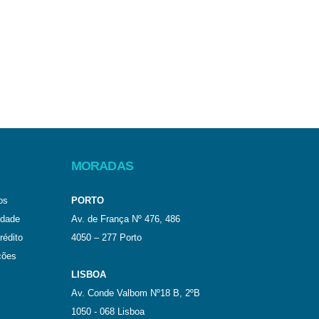
MORADAS
os
PORTO
idade
Av. de França Nº 476, 486
rédito
4050 – 277 Porto
ções
LISBOA
Av. Conde Valbom Nº18 B, 2ºB
1050 - 068 Lisboa