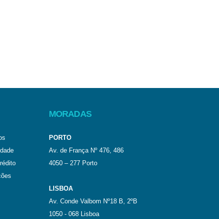
MORADAS
os
PORTO
idade
Av. de França Nº 476, 486
rédito
4050 – 277 Porto
ções
LISBOA
Av. Conde Valbom Nº18 B, 2ºB
1050 - 068 Lisboa