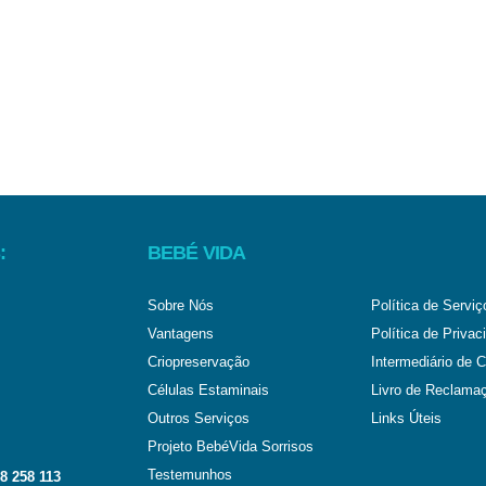
:
BEBÉ VIDA
Sobre Nós
Política de Serviç
Vantagens
Política de Privac
Criopreservação
Intermediário de C
Células Estaminais
Livro de Reclama
Outros Serviços
Links Úteis
Projeto BebéVida Sorrisos
Testemunhos
8 258 113