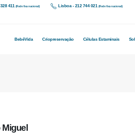
 328 411
Lisboa - 212 744 021
(Rede fixa nacional)
(Rede fixa nacional)
BebéVida
Criopreservação
Células Estaminais
So
 Miguel