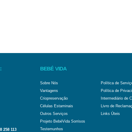
:
BEBÉ VIDA
Sobre Nós
Política de Serviç
Vantagens
Política de Privac
Criopreservação
Intermediário de C
Células Estaminais
Livro de Reclama
Outros Serviços
Links Úteis
Projeto BebéVida Sorrisos
Testemunhos
8 258 113