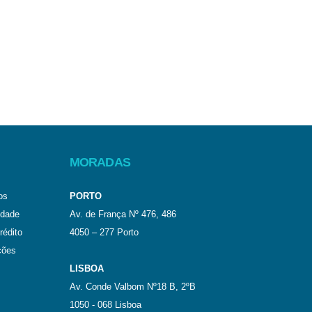
MORADAS
os
PORTO
idade
Av. de França Nº 476, 486
rédito
4050 – 277 Porto
ções
LISBOA
Av. Conde Valbom Nº18 B, 2ºB
1050 - 068 Lisboa