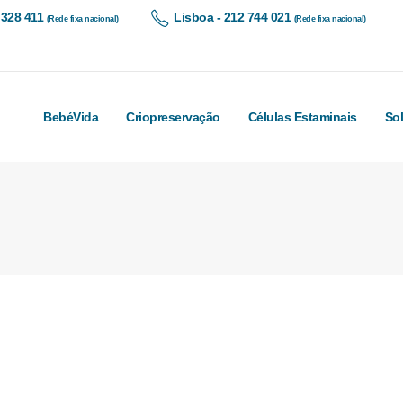
 328 411
Lisboa - 212 744 021
(Rede fixa nacional)
(Rede fixa nacional)
BebéVida
Criopreservação
Células Estaminais
So