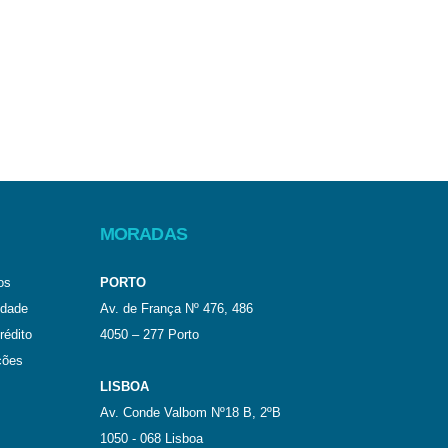
MORADAS
os
PORTO
idade
Av. de França Nº 476, 486
rédito
4050 – 277 Porto
ções
LISBOA
Av. Conde Valbom Nº18 B, 2ºB
1050 - 068 Lisboa