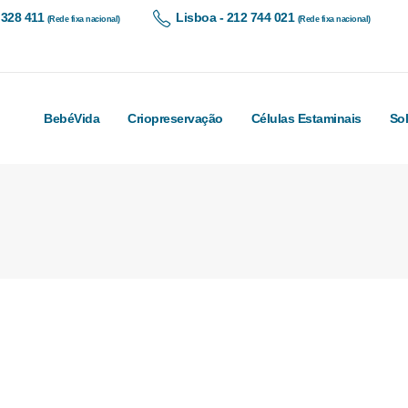
 328 411
Lisboa - 212 744 021
(Rede fixa nacional)
(Rede fixa nacional)
BebéVida
Criopreservação
Células Estaminais
So