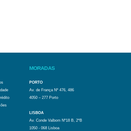
MORADAS
os
PORTO
idade
Av. de França Nº 476, 486
rédito
4050 – 277 Porto
ções
LISBOA
Av. Conde Valbom Nº18 B, 2ºB
1050 - 068 Lisboa