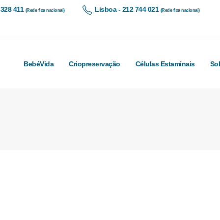
 328 411
Lisboa - 212 744 021
(Rede fixa nacional)
(Rede fixa nacional)
BebéVida
Criopreservação
Células Estaminais
So