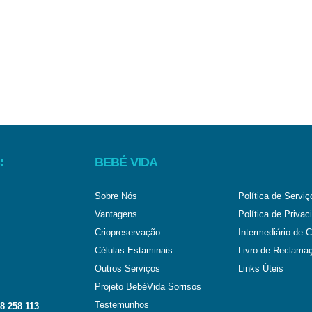
:
BEBÉ VIDA
Sobre Nós
Política de Serviç
Vantagens
Política de Privac
Criopreservação
Intermediário de C
Células Estaminais
Livro de Reclama
Outros Serviços
Links Úteis
Projeto BebéVida Sorrisos
Testemunhos
8 258 113