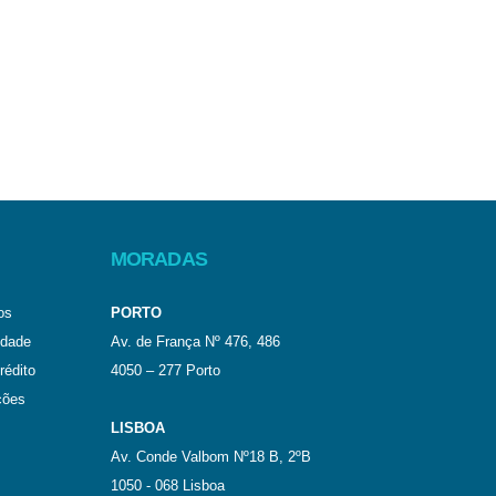
MORADAS
os
PORTO
idade
Av. de França Nº 476, 486
rédito
4050 – 277 Porto
ções
LISBOA
Av. Conde Valbom Nº18 B, 2ºB
1050 - 068 Lisboa