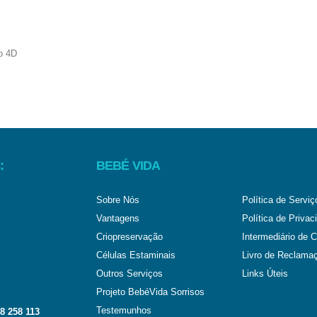
:
BEBÉ VIDA
Sobre Nós
Política de Serviç
Vantagens
Política de Privac
Criopreservação
Intermediário de C
Células Estaminais
Livro de Reclama
Outros Serviços
Links Úteis
Projeto BebéVida Sorrisos
Testemunhos
8 258 113