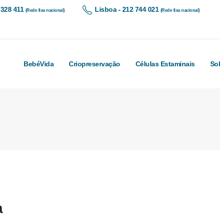
 328 411
Lisboa - 212 744 021
(Rede fixa nacional)
(Rede fixa nacional)
BebéVida
Criopreservação
Células Estaminais
So
a