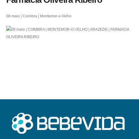
08 maio | Coimbra | Montemor-o-Velho