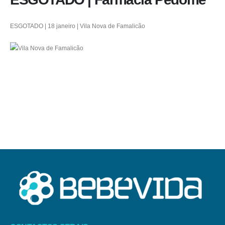
ESGOTADO | 18 janeiro | Vila Nova de Famalicão