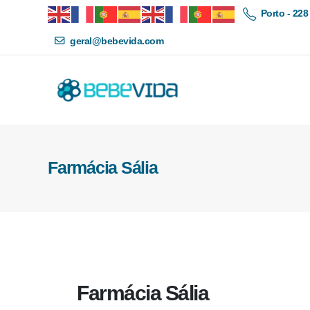
Porto - 228
geral@bebevida.com
Farmácia Sália
Farmácia Sália