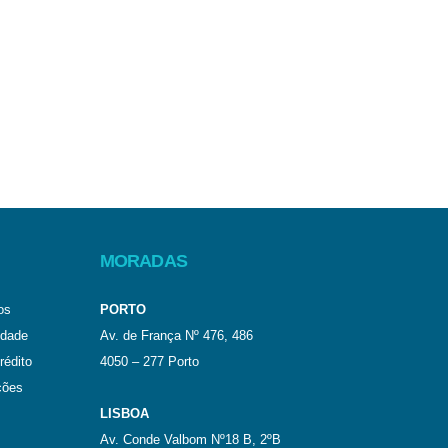
MORADAS
os
PORTO
idade
Av. de França Nº 476, 486
rédito
4050 – 277 Porto
ções
LISBOA
Av. Conde Valbom Nº18 B, 2ºB