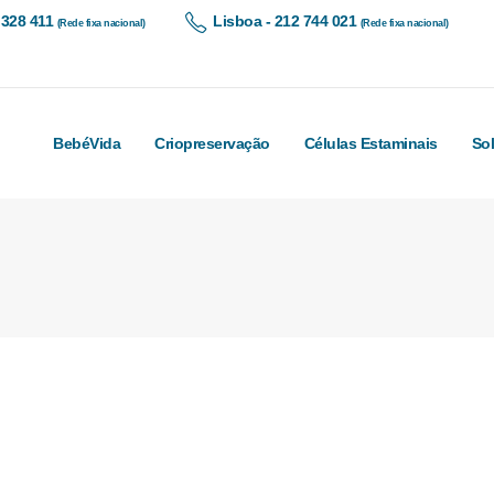
 328 411
Lisboa - 212 744 021
(Rede fixa nacional)
(Rede fixa nacional)
BebéVida
Criopreservação
Células Estaminais
So