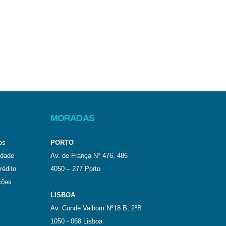
MORADAS
os
PORTO
idade
Av. de França Nº 476, 486
rédito
4050 – 277 Porto
ções
LISBOA
Av. Conde Valbom Nº18 B, 2ºB
1050 - 068 Lisboa