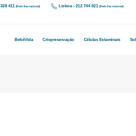
 328 411
Lisboa - 212 744 021
(Rede fixa nacional)
(Rede fixa nacional)
BebéVida
Criopreservação
Células Estaminais
So