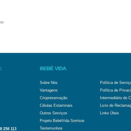
:
BEBÉ VIDA
Sobre Nós
Política de Serviç
Vantagens
Política de Privac
Criopreservação
Intermediário de C
Células Estaminais
Livro de Reclama
Outros Serviços
Links Úteis
Projeto BebéVida Sorrisos
Testemunhos
8 258 113