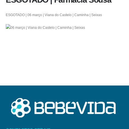
ESGOTADO | 06 março | Viana do Castelo | Caminha | Seixas