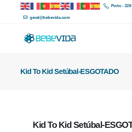
Porto - 228
geral@bebevida.com
Kid To Kid Setúbal-ESGOTADO
Kid To Kid Setúbal-ESG