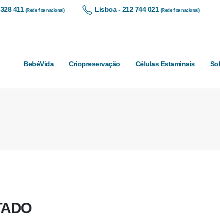
 328 411
Lisboa - 212 744 021
(Rede fixa nacional)
(Rede fixa nacional)
BebéVida
Criopreservação
Células Estaminais
So
OTADO