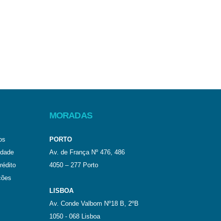
MORADAS
os
PORTO
idade
Av. de França Nº 476, 486
rédito
4050 – 277 Porto
ções
LISBOA
Av. Conde Valbom Nº18 B, 2ºB
1050 - 068 Lisboa