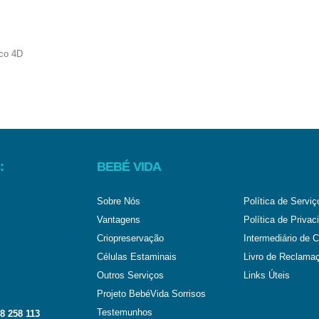
:
BEBÉ VIDA
Sobre Nós
Política de Serviç
Vantagens
Política de Privac
Criopreservação
Intermediário de C
Células Estaminais
Livro de Reclama
Outros Serviços
Links Úteis
Projeto BebéVida Sorrisos
Testemunhos
8 258 113