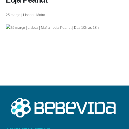
25 março | Lisboa | Mafra