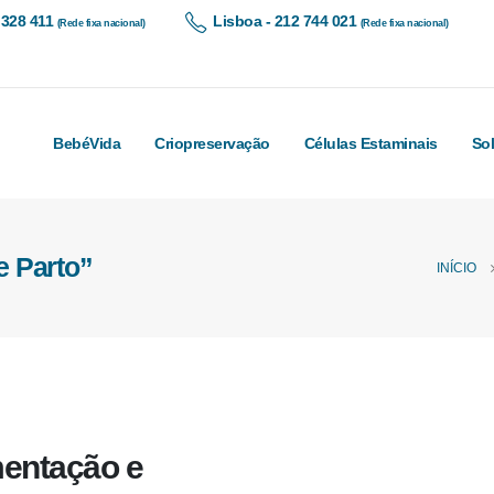
 328 411
Lisboa - 212 744 021
(Rede fixa nacional)
(Rede fixa nacional)
BebéVida
Criopreservação
Células Estaminais
So
e Parto”
INÍCIO
entação e