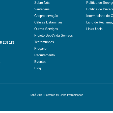
Sobre Nós
Política de Serviç
Vantagens
Política de Privac
Criopreservação
Intermediário de C
Células Estaminais
Livro de Reclama
Outros Serviços
Links Úteis
Projeto BebéVida Sorrisos
Testemunhos
8 258 113
Preçário
l
Recrutamento
Eventos
m
Blog
Bebé Vida
| Powered by
Links Patrocinados