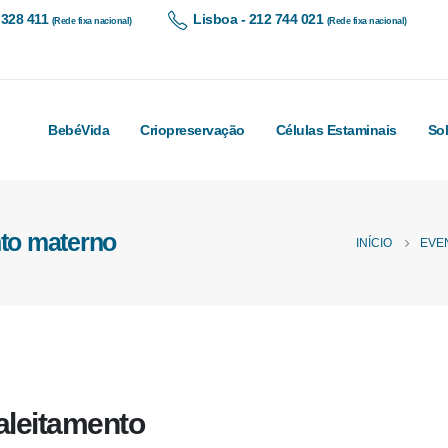
 328 411
Lisboa - 212 744 021
(Rede fixa nacional)
(Rede fixa nacional)
BebéVida
Criopreservação
Células Estaminais
So
nto materno
INÍCIO
EVE
aleitamento