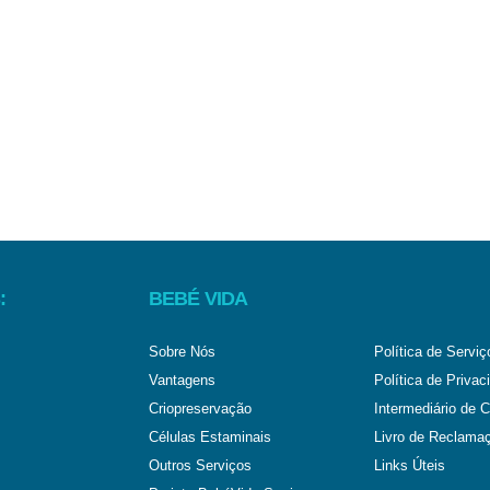
:
BEBÉ VIDA
Sobre Nós
Política de Serviç
Vantagens
Política de Privac
Criopreservação
Intermediário de C
Células Estaminais
Livro de Reclama
Outros Serviços
Links Úteis