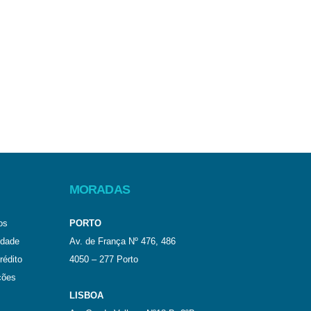
MORADAS
os
PORTO
idade
Av. de França Nº 476, 486
rédito
4050 – 277 Porto
ções
LISBOA