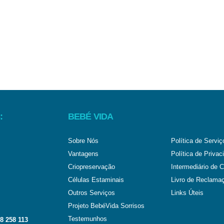
:
BEBÉ VIDA
Sobre Nós
Política de Serviç
Vantagens
Política de Privac
Criopreservação
Intermediário de C
Células Estaminais
Livro de Reclama
Outros Serviços
Links Úteis
Projeto BebéVida Sorrisos
Testemunhos
8 258 113