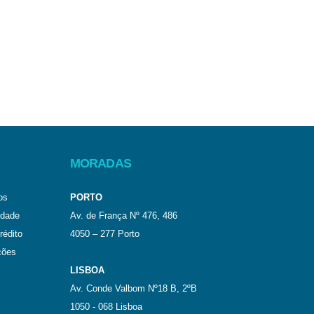
MORADAS
os
PORTO
idade
Av. de França Nº 476, 486
rédito
4050 – 277 Porto
ções
LISBOA
Av. Conde Valbom Nº18 B, 2ºB
1050 - 068 Lisboa