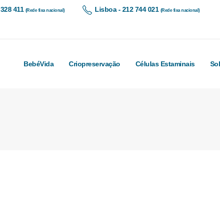
 328 411
Lisboa - 212 744 021
(Rede fixa nacional)
(Rede fixa nacional)
BebéVida
Criopreservação
Células Estaminais
So