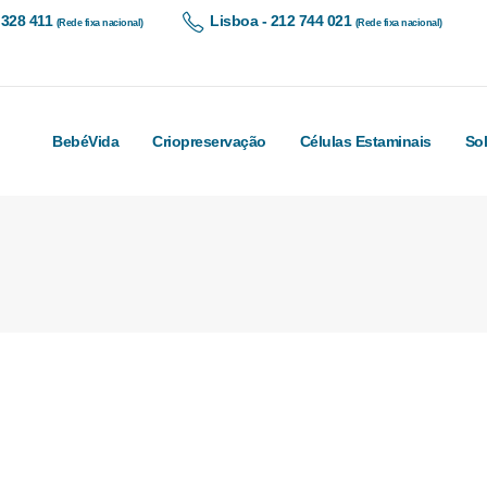
 328 411
Lisboa - 212 744 021
(Rede fixa nacional)
(Rede fixa nacional)
BebéVida
Criopreservação
Células Estaminais
So