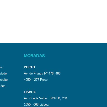
MORADAS
os
PORTO
idade
Av. de França Nº 476, 486
rédito
4050 – 277 Porto
ções
LISBOA
Av. Conde Valbom Nº18 B, 2ºB
1050 - 068 Lisboa