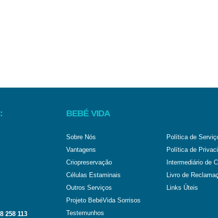
:
BEBÉ VIDA
Sobre Nós
Política de Serviç
Vantagens
Política de Privac
Criopreservação
Intermediário de C
Células Estaminais
Livro de Reclama
Outros Serviços
Links Úteis
Projeto BebéVida Sorrisos
Testemunhos
8 258 113