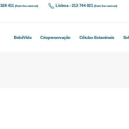
 328 411
Lisboa - 212 744 021
(Rede fixa nacional)
(Rede fixa nacional)
BebéVida
Criopreservação
Células Estaminais
So