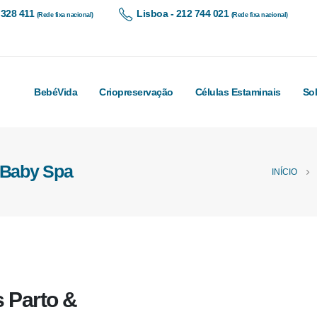
 328 411
Lisboa - 212 744 021
(Rede fixa nacional)
(Rede fixa nacional)
BebéVida
Criopreservação
Células Estaminais
So
 Baby Spa
INÍCIO
s Parto &