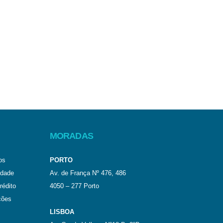
MORADAS
os
PORTO
idade
Av. de França Nº 476, 486
rédito
4050 – 277 Porto
ções
LISBOA