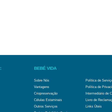
:
BEBÉ VIDA
Sobre Nós
Política de Serviç
Vantagens
Política de Privac
Criopreservação
Intermediário de C
Células Estaminais
Livro de Reclama
Outros Serviços
Links Úteis