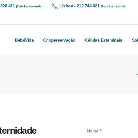
 328 411
Lisboa - 212 744 021
(Rede fixa nacional)
(Rede fixa nacional)
BebéVida
Criopreservação
Células Estaminais
So
I
ternidade
Nome
*