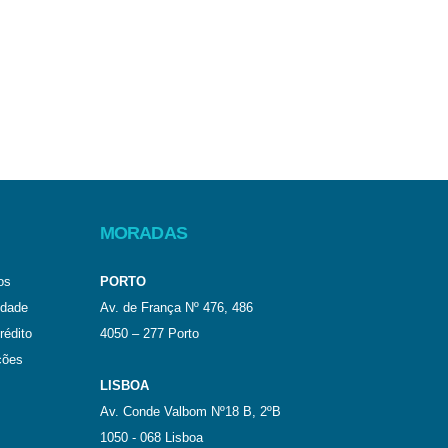
MORADAS
os
PORTO
idade
Av. de França Nº 476, 486
rédito
4050 – 277 Porto
ções
LISBOA
Av. Conde Valbom Nº18 B, 2ºB
1050 - 068 Lisboa