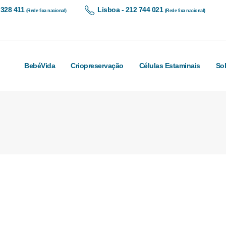
 328 411
Lisboa - 212 744 021
(Rede fixa nacional)
(Rede fixa nacional)
BebéVida
Criopreservação
Células Estaminais
So