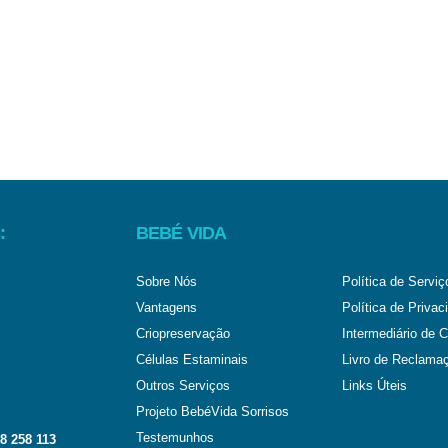
:
BEBÉ VIDA
Sobre Nós
Política de Serviç
Vantagens
Política de Privac
Criopreservação
Intermediário de C
Células Estaminais
Livro de Reclama
Outros Serviços
Links Úteis
Projeto BebéVida Sorrisos
Testemunhos
8 258 113