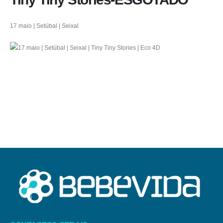
17 maio | Setúbal | Seixal