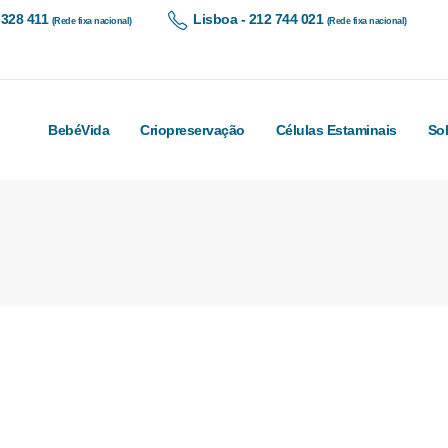
 328 411
Lisboa - 212 744 021
(Rede fixa nacional)
(Rede fixa nacional)
BebéVida
Criopreservação
Células Estaminais
So