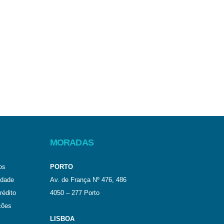
MORADAS
os
PORTO
idade
Av. de França Nº 476, 486
rédito
4050 – 277 Porto
ções
LISBOA