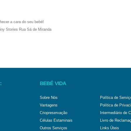
:
BEBÉ VIDA
Sobre Nós
Política de Serviç
Vantagens
Política de Privac
Criopreservação
Intermediário de C
Células Estaminais
Livro de Reclama
Outros Serviços
Links Úteis