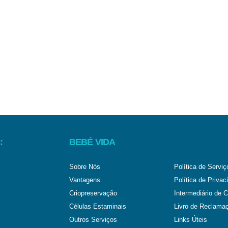
:
BEBÉ VIDA
Sobre Nós
Política de Serviç
Vantagens
Política de Privac
Criopreservação
Intermediário de C
Células Estaminais
Livro de Reclama
Outros Serviços
Links Úteis