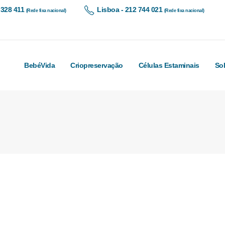
 328 411
Lisboa - 212 744 021
(Rede fixa nacional)
(Rede fixa nacional)
BebéVida
Criopreservação
Células Estaminais
So