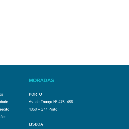
MORADAS
os
PORTO
idade
Av. de França Nº 476, 486
rédito
4050 – 277 Porto
ções
LISBOA