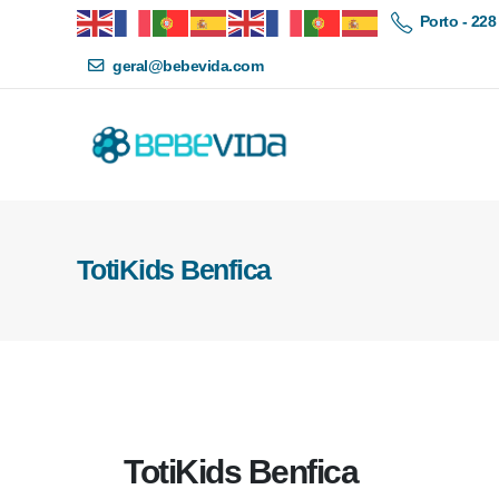
Porto - 228
geral@bebevida.com
TotiKids Benfica
TotiKids Benfica